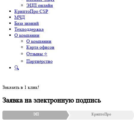
ЭЦП онлайн
КриптоПро CSP
МЧД
База знаний
Техподдержка
О компании
О компании
Карта офисов
Отзывы ⭐
Партнёрство
🔍
Заказать в 1 клик!
Заявка на электронную подпись
ЭП
КриптоПро