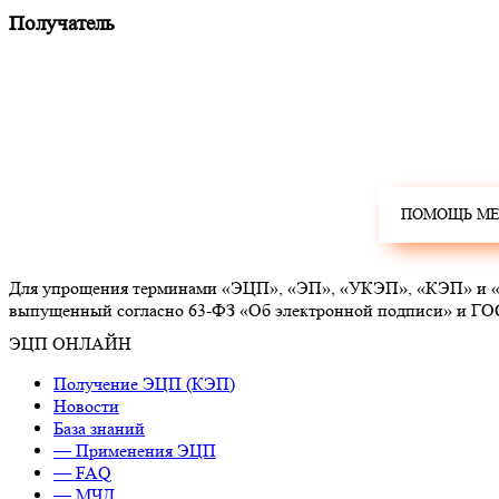
Получатель
Для упрощения терминами «ЭЦП», «ЭП», «УКЭП», «КЭП» и «эл
выпущенный согласно 63-ФЗ «Об электронной подписи» и ГО
ЭЦП ОНЛАЙН
Получение ЭЦП (КЭП)
Новости
База знаний
— Применения ЭЦП
— FAQ
— МЧД