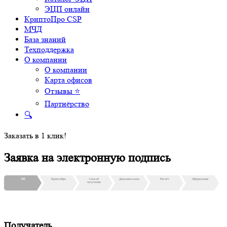
ЭЦП онлайн
КриптоПро CSP
МЧД
База знаний
Техподдержка
О компании
О компании
Карта офисов
Отзывы ⭐
Партнёрство
🔍
Заказать в 1 клик!
Заявка на электронную подпись
ЭП
КриптоПро
Способ
Дополнительно
Расчёт
Оформление
получения
Получатель