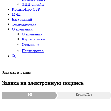
ЭЦП онлайн
КриптоПро CSP
МЧД
База знаний
Техподдержка
О компании
О компании
Карта офисов
Отзывы ⭐
Партнёрство
🔍
Заказать в 1 клик!
Заявка на электронную подпись
ЭП
КриптоПро