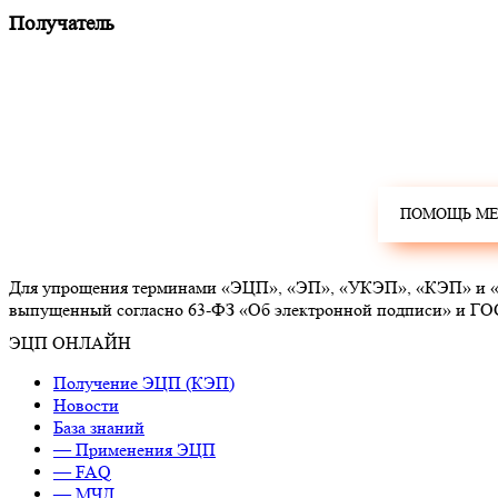
Получатель
Для упрощения терминами «ЭЦП», «ЭП», «УКЭП», «КЭП» и «эл
выпущенный согласно 63-ФЗ «Об электронной подписи» и ГО
ЭЦП ОНЛАЙН
Получение ЭЦП (КЭП)
Новости
База знаний
— Применения ЭЦП
— FAQ
— МЧД