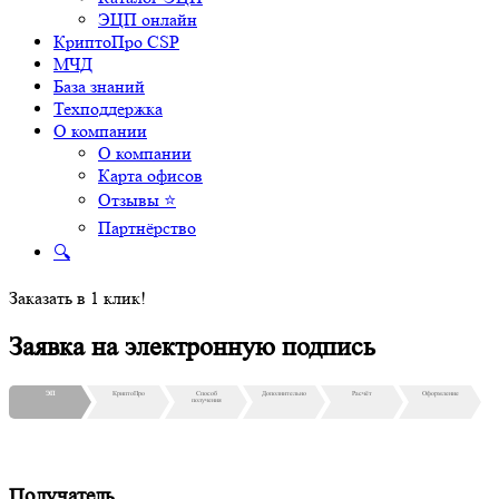
ЭЦП онлайн
КриптоПро CSP
МЧД
База знаний
Техподдержка
О компании
О компании
Карта офисов
Отзывы ⭐
Партнёрство
🔍
Заказать в 1 клик!
Заявка на электронную подпись
ЭП
КриптоПро
Способ
Дополнительно
Расчёт
Оформление
получения
Получатель