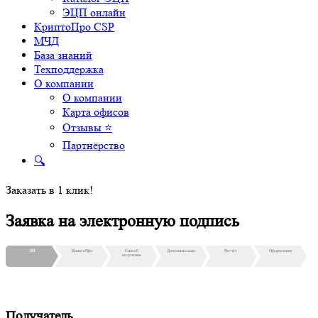
ЭЦП онлайн
КриптоПро CSP
МЧД
База знаний
Техподдержка
О компании
О компании
Карта офисов
Отзывы ⭐
Партнёрство
🔍
Заказать в 1 клик!
Заявка на электронную подпись
ЭП
КриптоПро
Способ
Дополнительно
Расчёт
Оформление
получения
Получатель