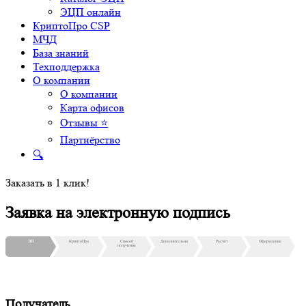
ЭЦП онлайн
КриптоПро CSP
МЧД
База знаний
Техподдержка
О компании
О компании
Карта офисов
Отзывы ⭐
Партнёрство
🔍
Заказать в 1 клик!
Заявка на электронную подпись
ЭП
КриптоПро
Способ
Дополнительно
Расчёт
Оформление
получения
Получатель