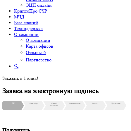
ЭЦП онлайн
КриптоПро CSP
МЧД
База знаний
Техподдержка
О компании
О компании
Карта офисов
Отзывы ⭐
Партнёрство
🔍
Заказать в 1 клик!
Заявка на электронную подпись
ЭП
КриптоПро
Способ
Дополнительно
Расчёт
Оформление
получения
Получатель