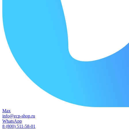
Max
info@ecp-shop.ru
WhatsApp
8 (800) 511-58-01