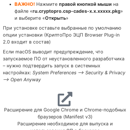
ВАЖНО!
Нажмите
правой кнопкой мыши
на
файле «
ru.cryptopro.csp-cades-x.x.xxxxx.pkg
»
и выберите «
Открыть
»
При установке оставьте выбранные по умолчанию
опции установки (КриптоПро ЭЦП Browser Plug-in
2.0 входит в состав)
Если macOS выводит предупреждение, что
запускаемое ПО от неустановленного разработчика
– нужно подтвердить запуск в системных
настройках:
System Preferences —> Security & Privacy
—> Open Anyway
Расширение для Google Chrome и Chrome-подобных
браузеров (Manifest v3)
Расширение необходимое для выпуска и