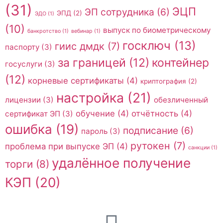
(31)
ЭЦП
ЭП сотрудника
(6)
ЭПД
(2)
ЭДО
(1)
(10)
выпуск по биометрическому
банкротство
(1)
вебинар
(1)
госключ
(13)
гиис дмдк
(7)
паспорту
(3)
за границей
(12)
контейнер
госуслуги
(3)
(12)
корневые сертификаты
(4)
криптография
(2)
настройка
(21)
лицензии
(3)
обезличенный
обучение
(4)
отчётность
(4)
сертификат ЭП
(3)
ошибка
(19)
подписание
(6)
пароль
(3)
рутокен
(7)
проблема при выпуске ЭП
(4)
санкции
(1)
удалённое получение
торги
(8)
КЭП
(20)