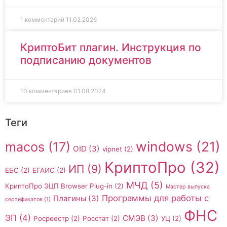
1 комментарий
11.02.2026
КриптоБит плагин. Инструкция по
подписанию документов
10 комментариев
01.08.2024
Теги
windows
(21)
macos
(17)
OID
(3)
vipnet
(2)
КриптоПро
(32)
ИП
(9)
ЕБС
(2)
ЕГАИС
(2)
МЧД
(5)
КриптоПро ЭЦП Browser Plug-in
(2)
Мастер выпуска
Программы для работы с
Плагины
(3)
сертификатов
(1)
ФНС
ЭП
(4)
СМЭВ
(3)
Росреестр
(2)
Росстат
(2)
УЦ
(2)