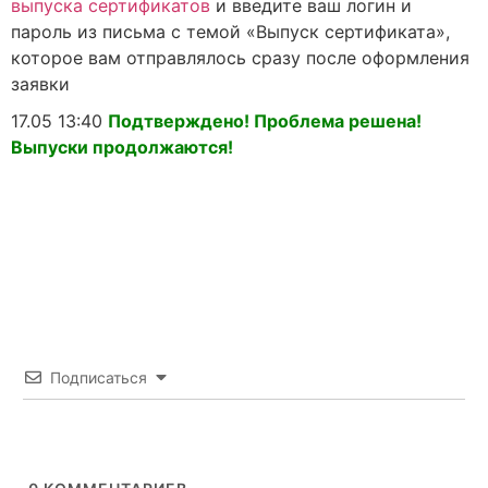
выпуска сертификатов
и введите ваш логин и
пароль из письма с темой «Выпуск сертификата»,
которое вам отправлялось сразу после оформления
заявки
17.05 13:40
Подтверждено! Проблема решена!
Выпуски продолжаются!
Не пропустите окончание
срока действия сертификата
электронной подписи!
Подписаться
Установите программу которая заранее напомнит об
окончании сроков!
Плюс функции подписания любых документов
электронной подписью!