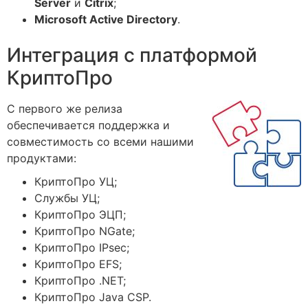
Server
и
Citrix
;
Microsoft Active Directory
.
Интеграция с платформой
КриптоПро
С первого же релиза
обеспечивается поддержка и
совместимость со всеми нашими
продуктами:
КриптоПро УЦ;
Службы УЦ;
КриптоПро ЭЦП;
КриптоПро NGate;
КриптоПро IPsec;
КриптоПро EFS;
КриптоПро .NET;
КриптоПро Java CSP.