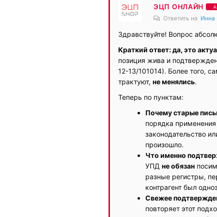
ЭЦП ОНЛАЙН
А
Ответить на
Инна
Здравствуйте! Вопрос абсол
Краткий ответ: да, это акту
позиция жива и подтвержде
12-13/101014). Более того, с
трактуют,
не менялись
.
Теперь по пунктам:
Почему старые пись
порядка применения
законодательство или
произошло.
Что именно подтве
УПД
не обязан
посим
разные регистры, пе
контрагент был одно
Свежее подтвержде
повторяет этот подхо