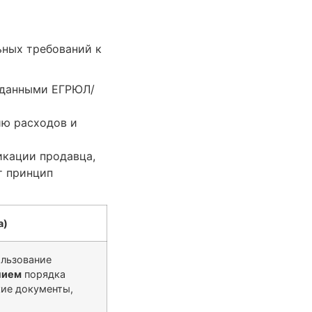
ных требований к
с данными ЕГРЮЛ/
ию расходов и
икации продавца,
т принцип
а)
ользование
нием
порядка
кие документы,