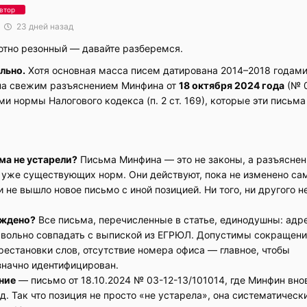
втор
23 дней назад
ютно резонный — давайте разберемся.
ально.
Хотя основная масса писем датирована 2014–2018 годами
на свежим разъяснением Минфина от
18 октября 2024 года
(№ 
ами нормы Налогового кодекса (п. 2 ст. 169), которые эти письма
ма не устарели?
Письма Минфина — это не законы, а разъяснен
 уже существующих норм. Они действуют, пока не изменено са
 не вышло новое письмо с иной позицией. Ни того, ни другого н
рждено?
Все письма, перечисленные в статье, единодушны: адр
вольно совпадать с выпиской из ЕГРЮЛ. Допустимы сокращени
рестановки слов, отсутствие номера офиса — главное, чтобы
значно идентифицирован.
ние
— письмо от 18.10.2024 № 03-12-13/101014, где Минфин вно
д. Так что позиция не просто «не устарела», она систематическ