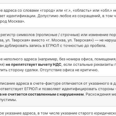
е адреса со словами «город» или «г.», «область» или «обл.» 
ает идентификации. Допустимо любое из сокращений, в том ч
ород Москва».
 регистр символов (прописные / строчные) или изменение пор
а, ул. Тверская» вместо «г. Москва, ул. Тверская») — не нару
зан дублировать запись в ЕГРЮЛ с точностью до пробела.
е неполного адреса (например, без номера офиса, помещения,
ия)
не препятствует вычету НДС
, если остальные реквизиты 
лить сторону сделки. Отсутствие офиса не критично.
писание адреса в счете-фактуре отличается от указанного в д
оответствует ЕГРЮЛ и позволяет идентифицировать стороны
а не считается составленным с нарушением
. Расхождения м
пустимы.
ое указание адреса, в том числе указание старого юридическ