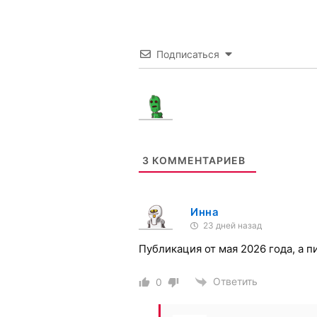
Не пропустите оконч
подписи!
Подписаться
Установите программу которая заранее напо
Плюс функции подписания любых документов
Установить бесплатно
3
КОММЕНТАРИЕВ
Инна
23 дней назад
Публикация от мая 2026 года, а 
Ответить
0