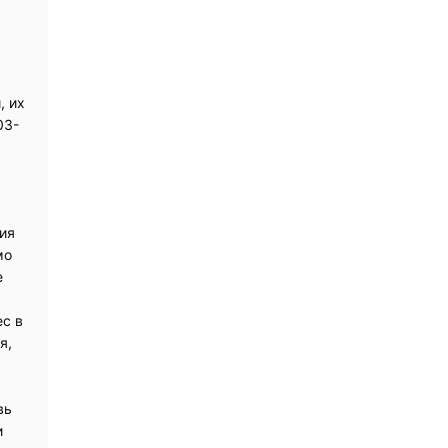
, их
03-
ия
мо
е
ес в
я,
вь
и