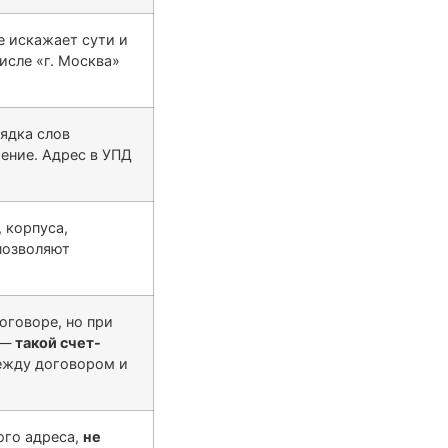
не искажает сути и
исле «г. Москва»
ядка слов
шение. Адрес в УПД
 корпуса,
позволяют
оговоре, но при
 —
такой счет-
ежду договором и
ого адреса,
не