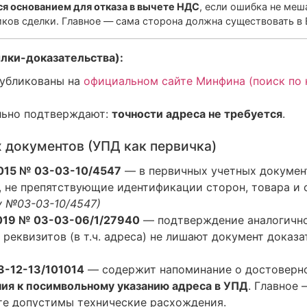
ся основанием для отказа в вычете НДС
, если ошибка не ме
иков сделки. Главное — сама сторона должна существовать в
лки-доказательства):
публикованы на
официальном сайте Минфина (поиск по 
льно подтверждают:
точности адреса не требуется
.
 документов (УПД как первичка)
2015 № 03-03-10/4547
— в первичных учетных докумен
 не препятствующие идентификации сторон, товара и 
су №03-03-10/4547)
019 № 03-03-06/1/27940
— подтверждение аналогично
реквизитов (в т.ч. адреса) не лишают документ доказ
3-12-13/101014
— содержит напоминание о достоверно
ия к посимвольному указанию адреса в УПД
. Главное
нте допустимы технические расхождения.