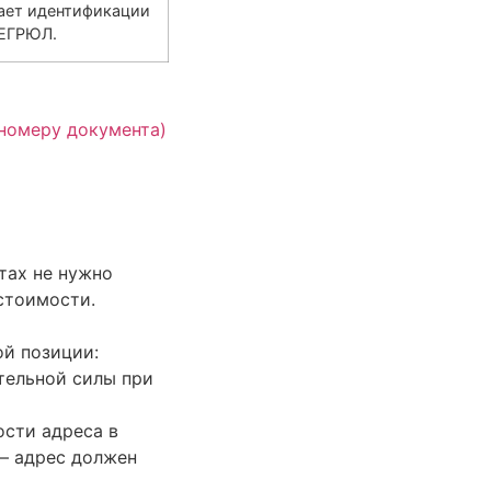
шает идентификации
 ЕГРЮЛ.
номеру документа)
тах не нужно
стоимости.
й позиции:
ательной силы при
сти адреса в
 — адрес должен