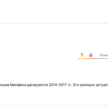
ание срока действия сер
мнит об окончании сроков!
 электронной подписью!
Нов
письма Минфина датируются 2014-2017 гг. Это реально актуа