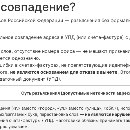
 совпадение?
ов Российской Федерации — разъяснения без формаль
ьное совпадение адреса в УПД (или счёте-фактуре) 
 слов, отсутствие номера офиса — не мешают признан
ется однозначно.
 ошибки в счетах-фактурах, не препятствующие идентиф
лога,
не являются основанием для отказа в вычете
. Это
даточный документ (УПД).
Суть разъяснения (допустимые неточности адрес
ния («г.» вместо «город», «ул.» вместо «улица», «обл.»), исп
ых/заглавных букв, перестановка слов —
не являются наруше
ения счета-фактуры / УПД. Налоговики обязаны принимать та
рес узнаваем.