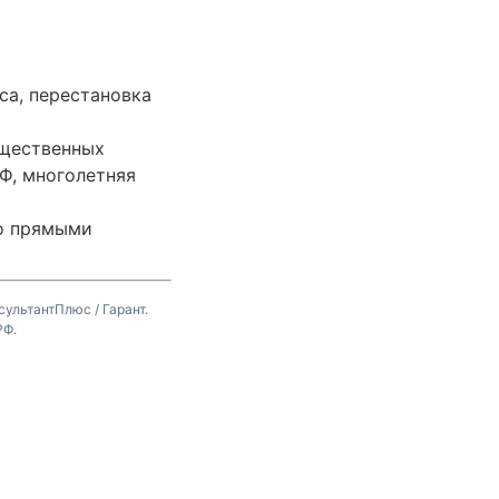
са, перестановка
ущественных
РФ, многолетняя
о прямыми
ультантПлюс / Гарант.
РФ.