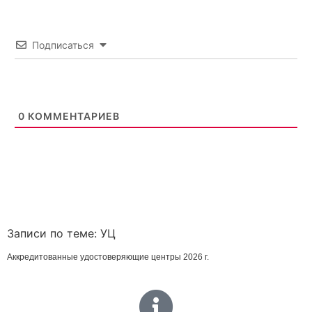
электронной подписи!
Подписаться
Установите программу которая заранее напомнит об
окончании сроков!
Плюс функции подписания любых документов
электронной подписью!
0
КОММЕНТАРИЕВ
Установить бесплатно
Записи по теме:
УЦ
Аккредитованные удостоверяющие центры 2026 г.