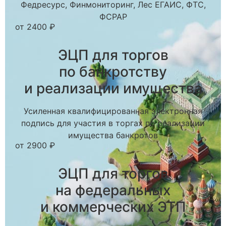
Федресурс, Финмониторинг, Лес ЕГАИС, ФТС,
ФСРАР
от 2400 ₽
ЭЦП для торгов
по банкротству
и реализации имущества
Усиленная квалифицированная электронная
подпись для участия в торгах по реализации
имущества банкротов
от 2900 ₽
ЭЦП для торгов
на федеральных
и коммерческих ЭТП