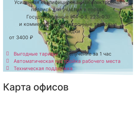
Усиленная квалифицированная электронная
подпись для участия в торгах.
Государственные (44-ФЗ, 223-ФЗ)
и коммерческие электронные торговые
площадки
от 3400 ₽
Выгодные тарифы
Получение за 1 час
Автоматическая настройка рабочего места
Техническая поддержка
Карта офисов