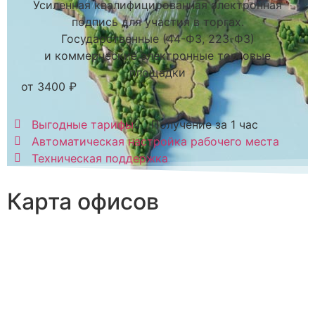
Усиленная квалифицированная электронная
подпись для участия в торгах.
Государственные (44-ФЗ, 223-ФЗ)
и коммерческие электронные торговые
площадки
от 3400 ₽
Выгодные тарифы
Получение за 1 час
Автоматическая настройка рабочего места
Техническая поддержка
Карта офисов