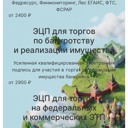
Федресурс, Финмониторинг, Лес ЕГАИС, ФТС,
ФСРАР
от 2400 ₽
ЭЦП для торгов
по банкротству
и реализации имущества
Усиленная квалифицированная электронная
подпись для участия в торгах по реализации
имущества банкротов
от 2900 ₽
ЭЦП для торгов
на федеральных
и коммерческих ЭТП