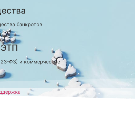
щества
щества банкротов
 ЭТП
 223-ФЗ) и коммерческие
оддержка