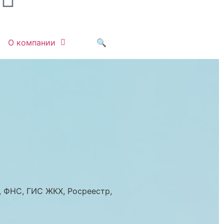
О компании
🔍
, ФНС, ГИС ЖКХ, Росреестр,