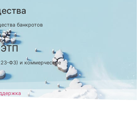
щества
щества банкротов
 ЭТП
 223-ФЗ) и коммерческие
оддержка