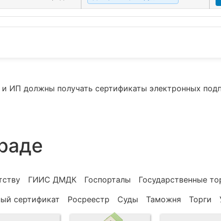
ий и ИП должны получать сертификаты электронных под
раде
тству
ГИИС ДМДК
Госпорталы
Государственные то
ный сертификат
Росреестр
Суды
Таможня
Торги