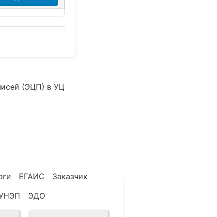
писей (ЭЦП) в УЦ
рги
ЕГАИС
Заказчик
УНЭП
ЭДО