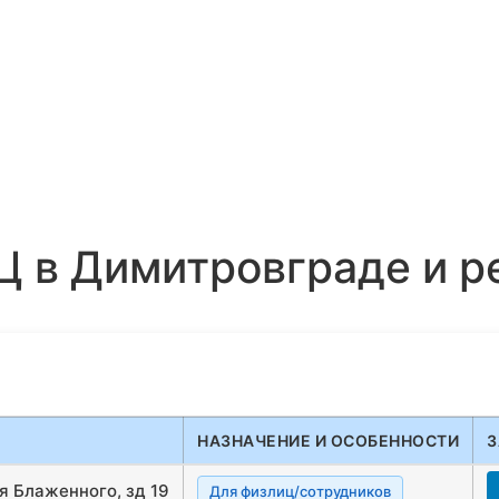
Ц в Димитровграде и р
НАЗНАЧЕНИЕ И ОСОБЕННОСТИ
З
я Блаженного, зд 19
Для физлиц/сотрудников