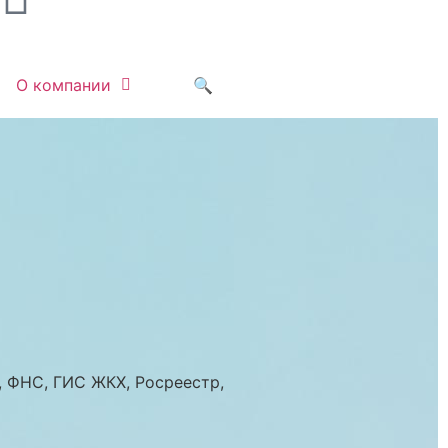
О компании
🔍
, ФНС, ГИС ЖКХ, Росреестр,