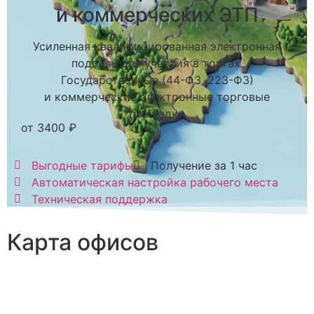
и коммерческих ЭТП
Усиленная квалифицированная электронная
подпись для участия в торгах.
Государственные (44-ФЗ, 223-ФЗ)
и коммерческие электронные торговые
площадки
от 3400 ₽
Выгодные тарифы
Получение за 1 час
Автоматическая настройка рабочего места
Техническая поддержка
Карта офисов