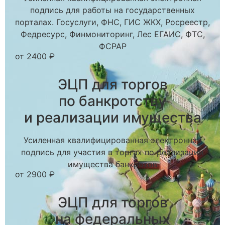
подпись для работы на государственных
порталах. Госуслуги, ФНС, ГИС ЖКХ, Росреестр,
Федресурс, Финмониторинг, Лес ЕГАИС, ФТС,
ФСРАР
от 2400 ₽
ЭЦП для торгов
по банкротству
и реализации имущества
Усиленная квалифицированная электронная
подпись для участия в торгах по реализации
имущества банкротов
от 2900 ₽
ЭЦП для торгов
на федеральных