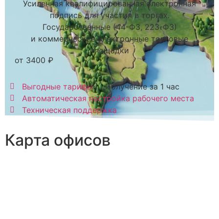
Усиленная квалифицированная электронная
подпись для участия в торгах.
Государственные (44-ФЗ, 223-ФЗ)
и коммерческие электронные торговые
площадки
от 3400 ₽
Выгодные тарифы
Получение за 1 час
Автоматическая настройка рабочего места
Техническая поддержка
Карта офисов