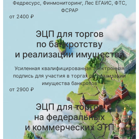
Федресурс, Финмониторинг, Лес ЕГАИС, ФТС,
ФСРАР
от 2400 ₽
ЭЦП для торгов
по банкротству
и реализации имущества
Усиленная квалифицированная электронная
подпись для участия в торгах по реализации
имущества банкротов
от 2900 ₽
ЭЦП для торгов
на федеральных
и коммерческих ЭТП