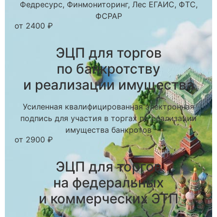
Федресурс, Финмониторинг, Лес ЕГАИС, ФТС,
ФСРАР
от 2400 ₽
ЭЦП для торгов
по банкротству
и реализации имущества
Усиленная квалифицированная электронная
подпись для участия в торгах по реализации
имущества банкротов
от 2900 ₽
ЭЦП для торгов
на федеральных
и коммерческих ЭТП