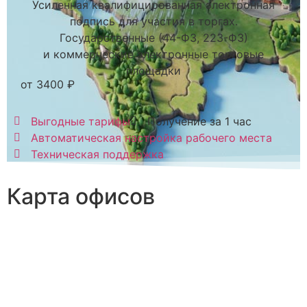
Усиленная квалифицированная электронная
подпись для участия в торгах.
Государственные (44-ФЗ, 223-ФЗ)
и коммерческие электронные торговые
площадки
от 3400 ₽
Выгодные тарифы
Получение за 1 час
Автоматическая настройка рабочего места
Техническая поддержка
Карта офисов