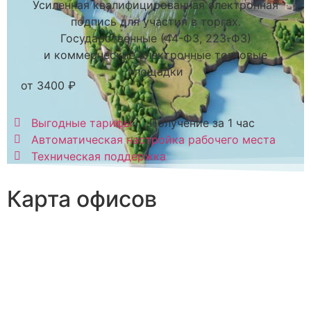
Усиленная квалифицированная электронная
подпись для участия в торгах.
Государственные (44-ФЗ, 223-ФЗ)
и коммерческие электронные торговые
площадки
от 3400 ₽
Выгодные тарифы
Получение за 1 час
Автоматическая настройка рабочего места
Техническая поддержка
Карта офисов