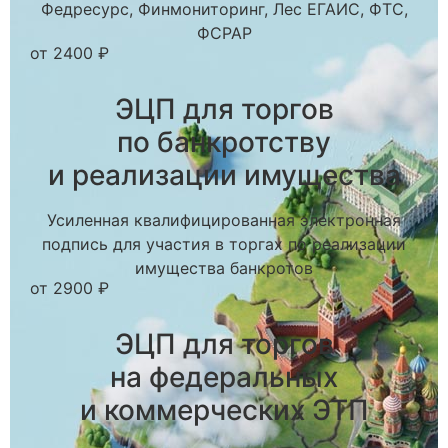
Федресурс, Финмониторинг, Лес ЕГАИС, ФТС,
ФСРАР
от 2400 ₽
ЭЦП для торгов
по банкротству
и реализации имущества
Усиленная квалифицированная электронная
подпись для участия в торгах по реализации
имущества банкротов
от 2900 ₽
ЭЦП для торгов
на федеральных
и коммерческих ЭТП