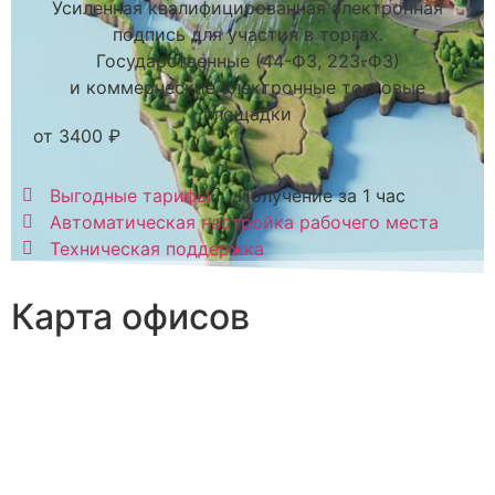
Усиленная квалифицированная электронная
подпись для участия в торгах.
Государственные (44-ФЗ, 223-ФЗ)
и коммерческие электронные торговые
площадки
от 3400 ₽
Выгодные тарифы
Получение за 1 час
Автоматическая настройка рабочего места
Техническая поддержка
Карта офисов