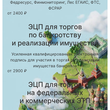
Федресурс, Финмониторинг, Лес ЕГАИС, ФТС,
ФСРАР
от 2400 ₽
ЭЦП для торгов
по банкротству
и реализации имущества
Усиленная квалифицированная электронная
подпись для участия в торгах по реализации
имущества банкротов
от 2900 ₽
ЭЦП для торгов
на федеральных
и коммерческих ЭТП