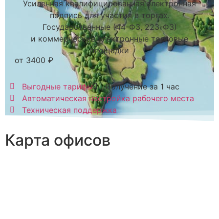
Усиленная квалифицированная электронная
подпись для участия в торгах.
Государственные (44-ФЗ, 223-ФЗ)
и коммерческие электронные торговые
площадки
от 3400 ₽
Выгодные тарифы
Получение за 1 час
Автоматическая настройка рабочего места
Техническая поддержка
Карта офисов