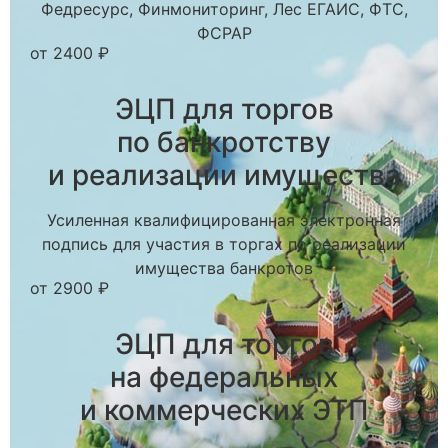
Федресурс, Финмониторинг, Лес ЕГАИС, ФТС,
ФСРАР
от 2400 ₽
ЭЦП для торгов
по банкротству
и реализации имущества
Усиленная квалифицированная электронная
подпись для участия в торгах по реализации
имущества банкротов
от 2900 ₽
ЭЦП для торгов
на федеральных
и коммерческих ЭТП