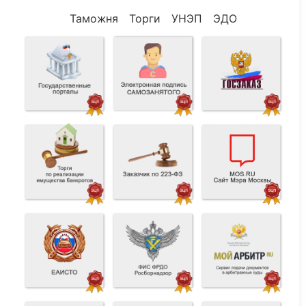
Таможня
Торги
УНЭП
ЭДО