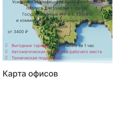
Усиленная квалифицированная электронная
подпись для участия в торгах.
Государственные (44-ФЗ, 223-ФЗ)
и коммерческие электронные торговые
площадки
от 3400 ₽
Выгодные тарифы
Получение за 1 час
Автоматическая настройка рабочего места
Техническая поддержка
Карта офисов