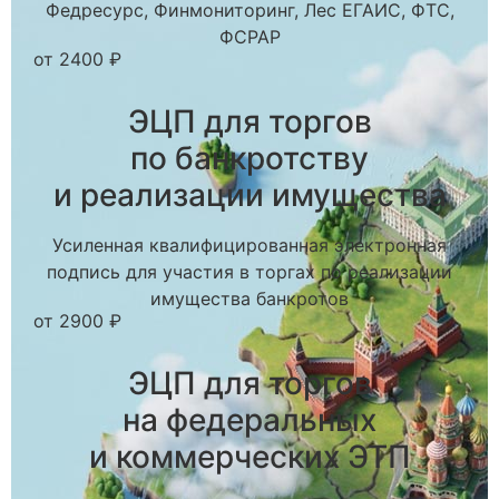
Федресурс, Финмониторинг, Лес ЕГАИС, ФТС,
ФСРАР
от 2400 ₽
ЭЦП для торгов
по банкротству
и реализации имущества
Усиленная квалифицированная электронная
подпись для участия в торгах по реализации
имущества банкротов
от 2900 ₽
ЭЦП для торгов
на федеральных
и коммерческих ЭТП