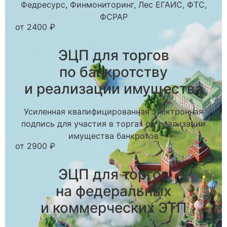
Федресурс, Финмониторинг, Лес ЕГАИС, ФТС,
ФСРАР
от 2400 ₽
ЭЦП для торгов
по банкротству
и реализации имущества
Усиленная квалифицированная электронная
подпись для участия в торгах по реализации
имущества банкротов
от 2900 ₽
ЭЦП для торгов
на федеральных
и коммерческих ЭТП