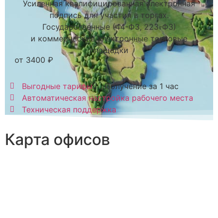
Усиленная квалифицированная электронная
подпись для участия в торгах.
Государственные (44-ФЗ, 223-ФЗ)
и коммерческие электронные торговые
площадки
от 3400 ₽
Выгодные тарифы
Получение за 1 час
Автоматическая настройка рабочего места
Техническая поддержка
Карта офисов