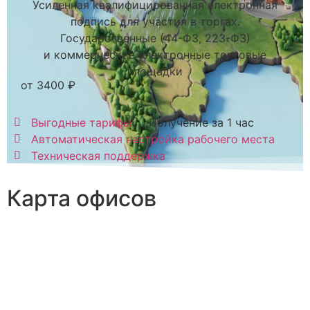
Усиленная квалифицированная электронная
подпись для участия в торгах.
Государственные (44-ФЗ, 223-ФЗ)
и коммерческие электронные торговые
площадки
от 3400 ₽
Выгодные тарифы
Получение за 1 час
Автоматическая настройка рабочего места
Техническая поддержка
Карта офисов