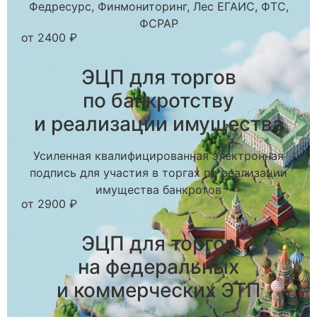
Федресурс, Финмониторинг, Лес ЕГАИС, ФТС,
ФСРАР
от 2400 ₽
ЭЦП для торгов
по банкротству
и реализации имущества
Усиленная квалифицированная электронная
подпись для участия в торгах по реализации
имущества банкротов
от 2900 ₽
ЭЦП для торгов
на федеральных
и коммерческих ЭТП