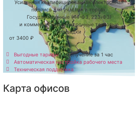
Усиленная квалифицированная электронная
подпись для участия в торгах.
Государственные (44-ФЗ, 223-ФЗ)
и коммерческие электронные торговые
площадки
от 3400 ₽
Выгодные тарифы
Получение за 1 час
Автоматическая настройка рабочего места
Техническая поддержка
Карта офисов