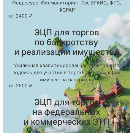
Федресурс, Финмониторинг, Лес ЕГАИС, ФТС,
ФСРАР
от 2400 ₽
ЭЦП для торгов
по банкротству
и реализации имущества
Усиленная квалифицированная электронная
подпись для участия в торгах по реализации
имущества банкротов
от 2900 ₽
ЭЦП для торгов
на федеральных
и коммерческих ЭТП