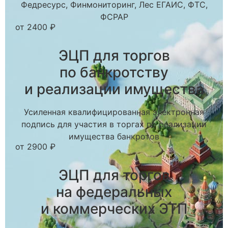
Федресурс, Финмониторинг, Лес ЕГАИС, ФТС,
ФСРАР
от 2400 ₽
ЭЦП для торгов
по банкротству
и реализации имущества
Усиленная квалифицированная электронная
подпись для участия в торгах по реализации
имущества банкротов
от 2900 ₽
ЭЦП для торгов
на федеральных
и коммерческих ЭТП