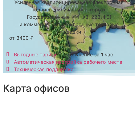
Усиленная квалифицированная электронная
подпись для участия в торгах.
Государственные (44-ФЗ, 223-ФЗ)
и коммерческие электронные торговые
площадки
от 3400 ₽
Выгодные тарифы
Получение за 1 час
Автоматическая настройка рабочего места
Техническая поддержка
Карта офисов