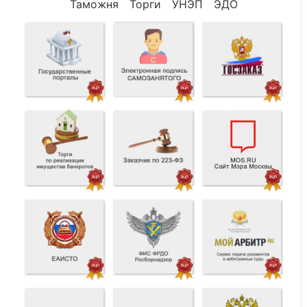
Таможня
Торги
УНЭП
ЭДО