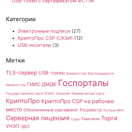
USB-токен с сертификатом ФСТЭК
Категории
Электронные подписи
(27)
КриптоПро CSP (СКЗИ)
(12)
USB-носители
(3)
Метки
TLS-сервер
USB-токен
Банкротство
Все площадки по
Госпорталы
ГИИС ДМДК
банкротству
Государственные торги
ЕГАИС
Заказчик
Коммерческие торги
КриптоПро
КриптоПро CSP на рабочее
место
Обезличенный сертификат
Росреестр
Рутокен ФНС
Серверная лицензия
Торги
Таможня
Суды
УНЭП
ЭДО