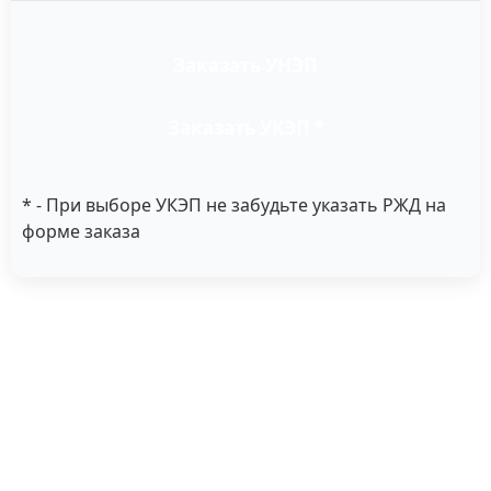
Заказать УНЭП
Заказать УКЭП *
* - При выборе УКЭП не забудьте указать РЖД на
форме заказа
Не пропустите окончание
срока действия сертификата
электронной подписи!