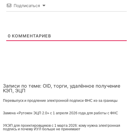
Подписаться
Установите программу которая заранее напомнит об
окончании сроков!
Плюс функции подписания любых документов
электронной подписью!
0
КОММЕНТАРИЕВ
Установить бесплатно
Записи по теме:
OID
,
торги
,
удалённое получение
КЭП
,
ЭЦП
Перевыпуск и продление электронной подписи ФНС из-за границы
Замена «Рутокен ЭЦП 2.0» с 1 апреля 2026 года для работы с ФНС
УКЭП для проектировщиков с 1 марта 2026: кому нужна электронная
подпись и почему ИУЛ больше не принимают