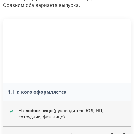
Сравним оба варианта выпуска.
Сравнение электронных
подписей
Усиленная неквалифицированная (УНЭП) и
усиленная квалифицированная (УКЭП)
подпись
1. На кого оформляется
На
любое лицо
(руководитель ЮЛ, ИП,
✅
сотрудник, физ. лицо)