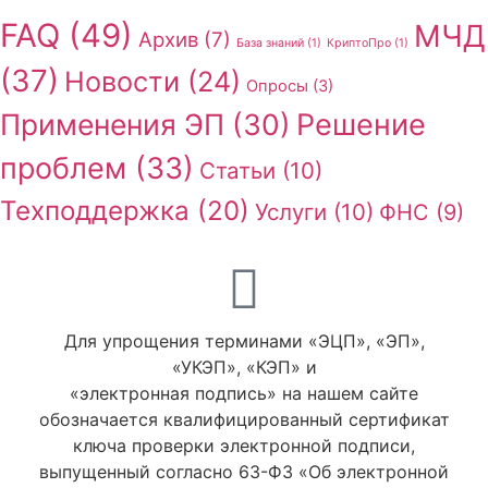
FAQ
(49)
МЧД
Архив
(7)
База знаний
(1)
КриптоПро
(1)
(37)
Новости
(24)
Опросы
(3)
Применения ЭП
(30)
Решение
проблем
(33)
Статьи
(10)
Техподдержка
(20)
Услуги
(10)
ФНС
(9)
Для упрощения терминами «ЭЦП», «ЭП»,
«УКЭП», «КЭП» и
«электронная подпись» на нашем сайте
обозначается квалифицированный сертификат
ключа проверки электронной подписи,
выпущенный согласно 63-ФЗ «Об электронной