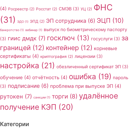
ФНС
(4)
СМЭВ
(3)
Росреестр
(2)
Росстат
(2)
УЦ
(2)
(31)
ЭЦП
(10)
ЭП сотрудника
(6)
ЭПД
(2)
ЭДО
(1)
выпуск по биометрическому паспорту
банкротство
(1)
вебинар
(1)
госключ
(13)
за
гиис дмдк
(7)
(3)
госуслуги
(3)
границей
(12)
контейнер
(12)
корневые
сертификаты
(4)
лицензии
(3)
криптография
(2)
настройка
(21)
обезличенный сертификат ЭП
(3)
ошибка
(19)
обучение
(4)
отчётность
(4)
пароль
подписание
(6)
проблема при выпуске ЭП
(4)
(3)
удалённое
торги
(8)
рутокен
(7)
санкции
(1)
получение КЭП
(20)
Категории