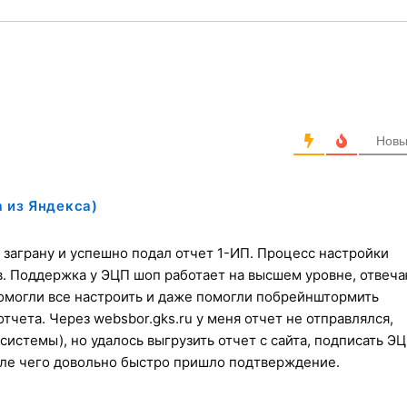
мнит об окончании сроков!
 электронной подписью!
Нов
 из Яндекса)
заграну и успешно подал отчет 1-ИП. Процесс настройки
в. Поддержка у ЭЦП шоп работает на высшем уровне, отвеч
Помогли все настроить и даже помогли побрейнштормить
чета. Через websbor.gks.ru у меня отчет не отправлялся,
системы), но удалось выгрузить отчет с сайта, подписать ЭЦ
осле чего довольно быстро пришло подтверждение.