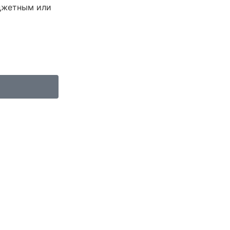
юджетным или
тификата электронной