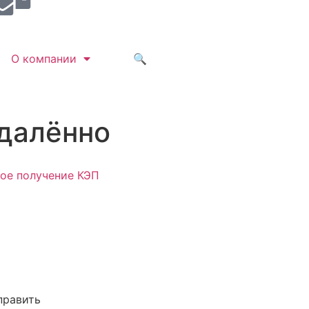
О компании
🔍
удалённо
ое получение КЭП
править