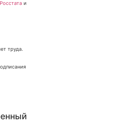
Росстата
и
ет труда.
подписания
ренный