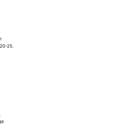
л
20-25.
,
де