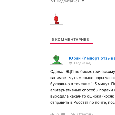
Подписаться
Установите программу которая заранее напо
Плюс функции подписания любых документов
Установить бесплатно
6
КОММЕНТАРИЕВ
Юрий (Импорт отзыва
1 год назад
Сделал ЭЦП по биометрическому 
занимает чуть меньше пары часо
буквально в течение 1-5 минут. 
альтернативные способы подачи от
выходила какая-то ошибка (косяк 
отправить в Росстат по почте, п
Ответить
0