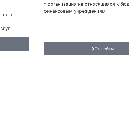
* организация не относящаяся к б
финансовым учреждениям
порта
слуг
Адреса офисов
Перейти
ание срока действия сер