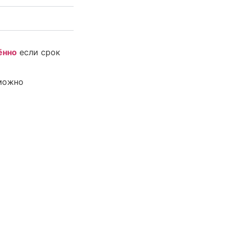
ённо
если срок
 можно
тификата электронной