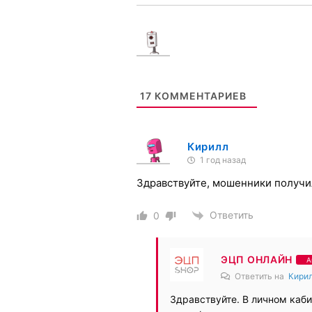
Установите программу которая заранее напо
Плюс функции подписания любых документов
Установить бесплатно
17
КОММЕНТАРИЕВ
Кирилл
1 год назад
Здравствуйте, мошенники получил
Ответить
0
ЭЦП ОНЛАЙН
А
Ответить на
Кири
Здравствуйте. В личном каб