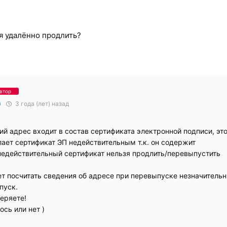
я удалённо продлить?
втор
а
3 года (лет) назад
й адрес входит в состав сертификата электронной подписи, эт
елает сертификат ЭП недействительным т.к. он содержит
недействительный сертификат нельзя продлить/перевыпустить
т посчитать сведения об адресе при перевыпуске незначитель
пуск.
теряете!
сь или нет )