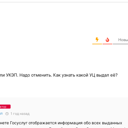
мнит об окончании сроков!
 электронной подписью!
Нов
и УКЭП. Надо отменить. Как узнать какой УЦ выдал её?
втор
лл
1 год назад
инете Госуслуг отображается информация обо всех выданных