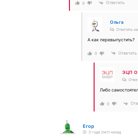
Ответить
0
Ольга
Ответить н
А как перевыпустить?
Ответить
0
ЭЦП 
Отве
Либо самостояте
Отв
0
Егор
3 года (лет) назад