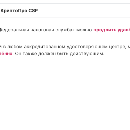
 КриптоПро CSP
Федеральная налоговая служба» можно
продлить
удал
ый в любом аккредитованном удостоверяющем центре,
лённо
. Он также должен быть действующим.
ание срока действия сер