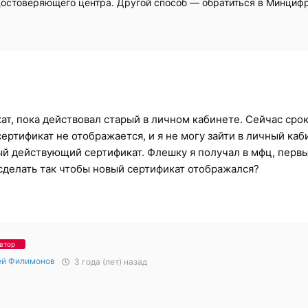
достоверяющего центра. Другой способ — обратиться в Минциф
кат, пока действовал старый в личном кабинете. Сейчас сро
сертификат не отображается, и я не могу зайти в личный каб
ый действующий сертификат. Флешку я получал в мфц, перв
 сделать так чтобы новый сертификат отображался?
втор
ей Филимонов
3 года (лет) назад