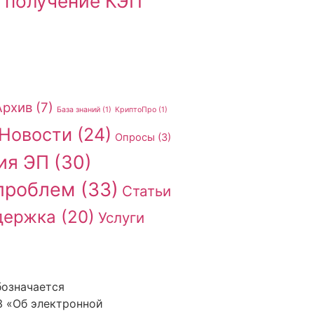
 получение КЭП
Архив
(7)
База знаний
(1)
КриптоПро
(1)
Новости
(24)
Опросы
(3)
ия ЭП
(30)
проблем
(33)
Статьи
держка
(20)
Услуги
бозначается
З «Об электронной