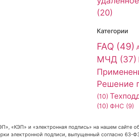
удалённое
(20)
Категории
FAQ
(49)
МЧД
(37)
Применен
Решение 
Техпод
(10)
(10)
ФНС
(9)
П», «КЭП» и «электронная подпись» на нашем сайте о
рки электронной подписи, выпущенный согласно 63-Ф