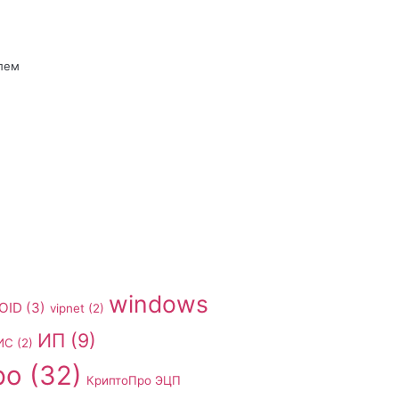
лем
windows
OID
(3)
vipnet
(2)
ИП
(9)
ИС
(2)
ро
(32)
КриптоПро ЭЦП