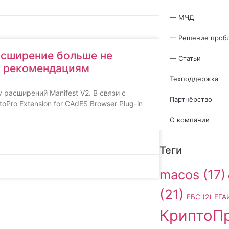
— МЧД
— Решение проб
асширение больше не
— Статьи
ет рекомендациям
Техподдержка
расширений Manifest V2. В связи с
Партнёрство
Pro Extension for CAdES Browser Plug-in
О компании
Теги
macos
(17)
(21)
ЕБС
(2)
ЕГА
КриптоП