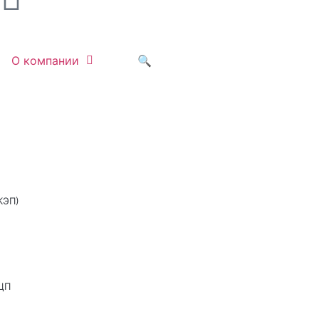
О компании
🔍
КЭП)
ЦП