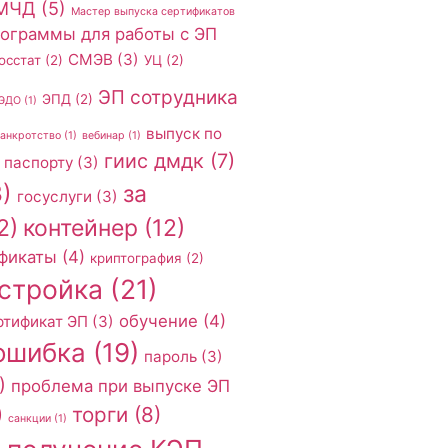
МЧД
(5)
Мастер выпуска сертификатов
ограммы для работы с ЭП
СМЭВ
(3)
осстат
(2)
УЦ
(2)
ЭП сотрудника
ЭПД
(2)
ЭДО
(1)
выпуск по
банкротство
(1)
вебинар
(1)
гиис дмдк
(7)
 паспорту
(3)
)
за
госуслуги
(3)
2)
контейнер
(12)
фикаты
(4)
криптография
(2)
стройка
(21)
обучение
(4)
ртификат ЭП
(3)
ошибка
(19)
пароль
(3)
)
проблема при выпуске ЭП
торги
(8)
)
санкции
(1)