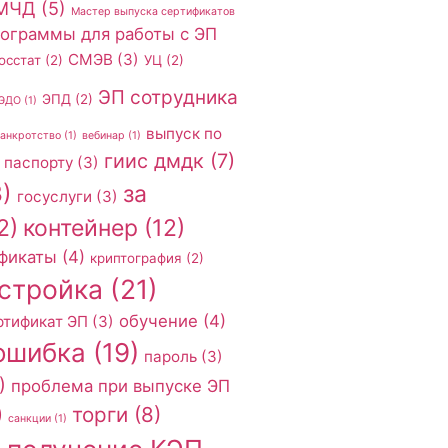
МЧД
(5)
Мастер выпуска сертификатов
ограммы для работы с ЭП
СМЭВ
(3)
осстат
(2)
УЦ
(2)
ЭП сотрудника
ЭПД
(2)
ЭДО
(1)
выпуск по
банкротство
(1)
вебинар
(1)
гиис дмдк
(7)
 паспорту
(3)
)
за
госуслуги
(3)
2)
контейнер
(12)
фикаты
(4)
криптография
(2)
стройка
(21)
обучение
(4)
ртификат ЭП
(3)
ошибка
(19)
пароль
(3)
)
проблема при выпуске ЭП
торги
(8)
)
санкции
(1)