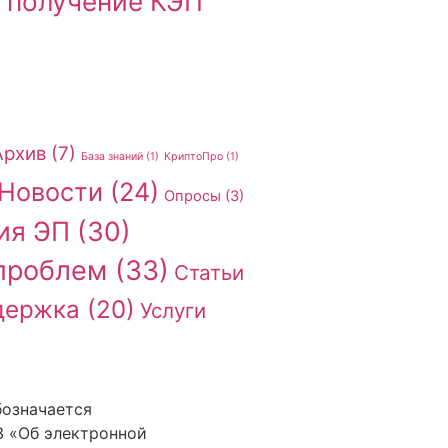
 получение КЭП
Архив
(7)
База знаний
(1)
КриптоПро
(1)
Новости
(24)
Опросы
(3)
ия ЭП
(30)
проблем
(33)
Статьи
держка
(20)
Услуги
бозначается
З «Об электронной