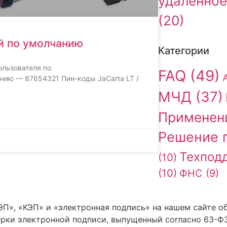
удалённое
(20)
й по умолчанию
Категории
Пользователя по
FAQ
(49)
ию — 87654321 Пин-коды JaCarta LT /
МЧД
(37)
Применен
Решение 
Техпод
(10)
(10)
ФНС
(9)
П», «КЭП» и «электронная подпись» на нашем сайте о
рки электронной подписи, выпущенный согласно 63-Ф