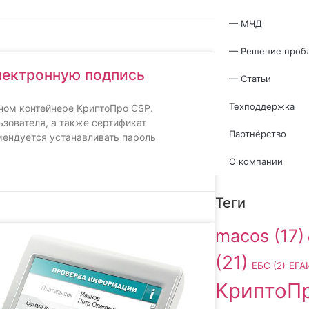
— МЧД
— Решение проб
электронную подпись
— Статьи
Техподдержка
ном контейнере КриптоПро CSP.
зователя, а также сертификат
Партнёрство
мендуется устанавливать пароль
О компании
Теги
macos
(17)
(21)
ЕБС
(2)
ЕГА
КриптоП