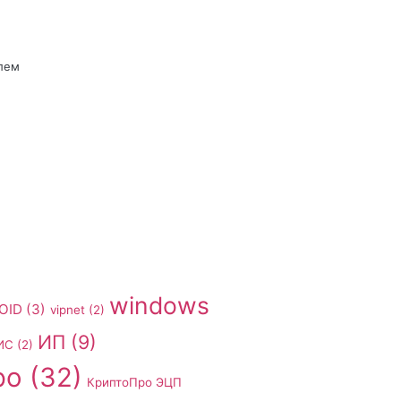
лем
windows
OID
(3)
vipnet
(2)
ИП
(9)
ИС
(2)
ро
(32)
КриптоПро ЭЦП