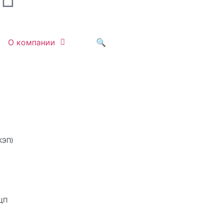
О компании
🔍
КЭП)
ЦП