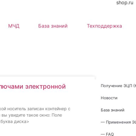
shop.ru
МЧД
База знаний
Техподдержка
ключами электронной
Получение ЭЦП (
Новости
ой носитель записан контейнер с
База знаний
вы увидите такое окно: Поле
<буква диска>
— Применения Э
— FAQ