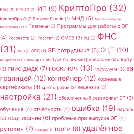
КриптоПро
(32)
ИП
(9)
ЕБС
(2)
ЕГАИС
(2)
МЧД
(5)
КриптоПро ЭЦП Browser Plug-in
(2)
Мастер выпуска
Программы для работы с ЭП
Плагины
(3)
сертификатов
(1)
ФНС
(4)
СМЭВ
(3)
Росреестр
(2)
Росстат
(2)
УЦ
(2)
(31)
ЭЦП
(10)
ЭП сотрудника
(6)
ЭПД
(2)
ЭДО
(1)
выпуск по биометрическому паспорту
банкротство
(1)
вебинар
(1)
госключ
(13)
за
гиис дмдк
(7)
(3)
госуслуги
(3)
границей
(12)
контейнер
(12)
корневые
сертификаты
(4)
лицензии
(3)
криптография
(2)
настройка
(21)
обезличенный сертификат ЭП
(3)
ошибка
(19)
обучение
(4)
отчётность
(4)
пароль
подписание
(6)
проблема при выпуске ЭП
(4)
(3)
удалённое
торги
(8)
рутокен
(7)
санкции
(1)