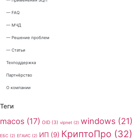
— Применения ЭЦП
— FAQ
— МЧД
— Решение проблем
— Статьи
Техподдержка
Партнёрство
О компании
Теги
windows
(21)
macos
(17)
OID
(3)
vipnet
(2)
КриптоПро
(32)
ИП
(9)
ЕБС
(2)
ЕГАИС
(2)