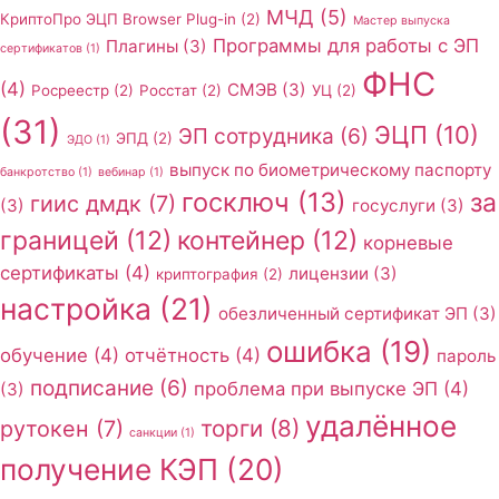
МЧД
(5)
КриптоПро ЭЦП Browser Plug-in
(2)
Мастер выпуска
Программы для работы с ЭП
Плагины
(3)
сертификатов
(1)
ФНС
(4)
СМЭВ
(3)
Росреестр
(2)
Росстат
(2)
УЦ
(2)
(31)
ЭЦП
(10)
ЭП сотрудника
(6)
ЭПД
(2)
ЭДО
(1)
выпуск по биометрическому паспорту
банкротство
(1)
вебинар
(1)
госключ
(13)
за
гиис дмдк
(7)
(3)
госуслуги
(3)
границей
(12)
контейнер
(12)
корневые
сертификаты
(4)
лицензии
(3)
криптография
(2)
настройка
(21)
обезличенный сертификат ЭП
(3)
ошибка
(19)
обучение
(4)
отчётность
(4)
пароль
подписание
(6)
проблема при выпуске ЭП
(4)
(3)
удалённое
торги
(8)
рутокен
(7)
санкции
(1)
получение КЭП
(20)