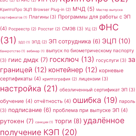
ЕБС
(2)
ЕГАИС
(2)
МЧД
(5)
КриптоПро ЭЦП Browser Plug-in
(2)
Мастер выпуска
Программы для работы с ЭП
Плагины
(3)
сертификатов
(1)
ФНС
(4)
СМЭВ
(3)
Росреестр
(2)
Росстат
(2)
УЦ
(2)
(31)
ЭЦП
(10)
ЭП сотрудника
(6)
ЭПД
(2)
ЭДО
(1)
выпуск по биометрическому паспорту
банкротство
(1)
вебинар
(1)
госключ
(13)
за
гиис дмдк
(7)
(3)
госуслуги
(3)
границей
(12)
контейнер
(12)
корневые
сертификаты
(4)
лицензии
(3)
криптография
(2)
настройка
(21)
обезличенный сертификат ЭП
(3)
ошибка
(19)
обучение
(4)
отчётность
(4)
пароль
подписание
(6)
проблема при выпуске ЭП
(4)
(3)
удалённое
торги
(8)
рутокен
(7)
санкции
(1)
получение КЭП
(20)