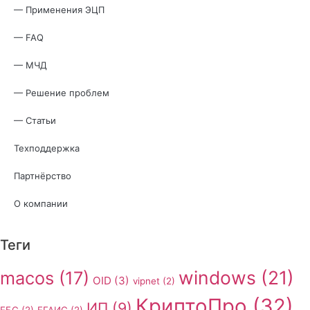
— Применения ЭЦП
— FAQ
— МЧД
— Решение проблем
— Статьи
Техподдержка
Партнёрство
О компании
Теги
windows
(21)
macos
(17)
OID
(3)
vipnet
(2)
КриптоПро
(32)
ИП
(9)