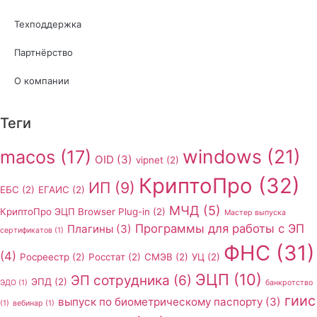
Техподдержка
Партнёрство
О компании
Теги
windows
(21)
macos
(17)
OID
(3)
vipnet
(2)
КриптоПро
(32)
ИП
(9)
ЕБС
(2)
ЕГАИС
(2)
МЧД
(5)
КриптоПро ЭЦП Browser Plug-in
(2)
Мастер выпуска
Программы для работы с ЭП
Плагины
(3)
сертификатов
(1)
ФНС
(31)
(4)
Росреестр
(2)
Росстат
(2)
СМЭВ
(2)
УЦ
(2)
ЭЦП
(10)
ЭП сотрудника
(6)
ЭПД
(2)
ЭДО
(1)
банкротство
гиис
выпуск по биометрическому паспорту
(3)
(1)
вебинар
(1)