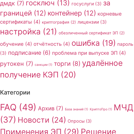
госключ
(13)
за
дмдк
(7)
госуслуги
(3)
границей
(12)
контейнер
(12)
корневые
сертификаты
(4)
лицензии
(3)
криптография
(2)
настройка
(21)
обезличенный сертификат ЭП
(2)
ошибка
(19)
обучение
(4)
отчётность
(4)
пароль
подписание
(6)
проблема при выпуске ЭП
(4)
(3)
удалённое
торги
(8)
рутокен
(7)
санкции
(1)
получение КЭП
(20)
Категории
FAQ
(49)
МЧД
Архив
(7)
База знаний
(1)
КриптоПро
(1)
(37)
Новости
(24)
Опросы
(3)
Применения ЭП
(29)
Решение